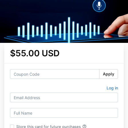
$55.00 USD
Apply
Log in
help_outline
Store this card for future purchases