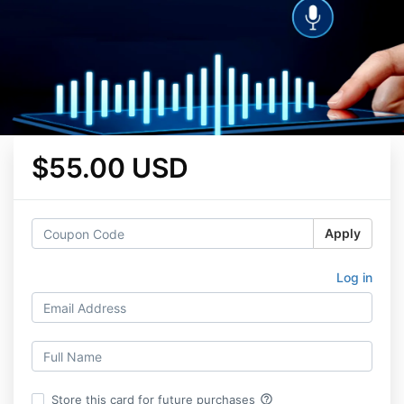
$55.00 USD
Apply
Log in
help_outline
Store this card for future purchases